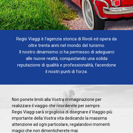
Regis Viaggi è l’agenzia storica di Rivoli ed opera da
oltre trenta anni nel mondo del turismo.
Il nostro dinamismo ci ha permesso di adeguarci
alle nuove realtà, conquistando una solida
reputazione di qualità e professionalità, facendone
il nostri punti di forza.
Non ponete limiti alla Vostra immaginazione per
realizzare il viaggio che ricorderete per sempre.
Regis Viaggi sarà orgogliosa di disegnare il Viaggio più
importante della Vostra vita dedicando la massima
attenzione ad ogni particolare, regalandovi momenti
magici che non dimenticherete mai.