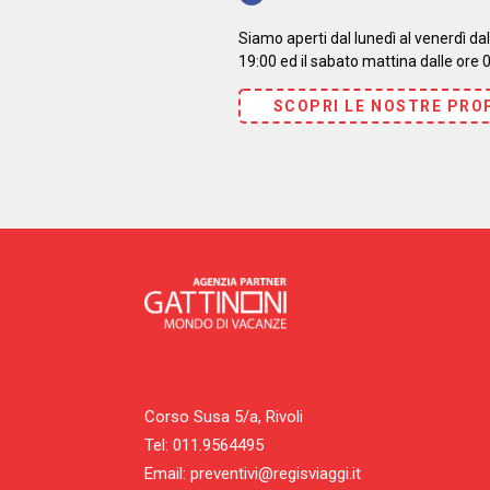
Siamo aperti dal lunedì al venerdì dall
19:00 ed il sabato mattina dalle ore 0
SCOPRI LE NOSTRE PRO
Corso Susa 5/a, Rivoli
Tel: 011.9564495
Email: preventivi@regisviaggi.it