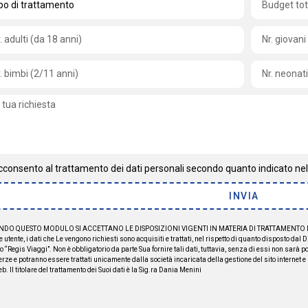
cconsento al trattamento dei dati personali secondo quanto indicato ne
INVIA
NDO QUESTO MODULO SI ACCETTANO LE DISPOSIZIONI VIGENTI IN MATERIA DI TRATTAMENTO D
e utente, i dati che Le vengono richiesti sono acquisiti e trattati, nel rispetto di quanto disposto dal D
to “Regis Viaggi”. Non è obbligatorio da parte Sua fornire tali dati, tuttavia, senza di essi non sarà p
terze e potranno essere trattati unicamente dalla società incaricata della gestione del sito internet e
eb. Il titolare del trattamento dei Suoi dati è la Sig.ra Dania Menini