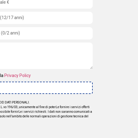
lla
Privacy Policy
EI DATI PERSONALI.
.L.vo 196/03, unicamente al fine di poterLe fornire i servizi offerti
ossibile fornirLe i servizi richiesti. I dati non saranno comunicati a
 solo nell’ambito delle normali operazioni di gestione tecnica del