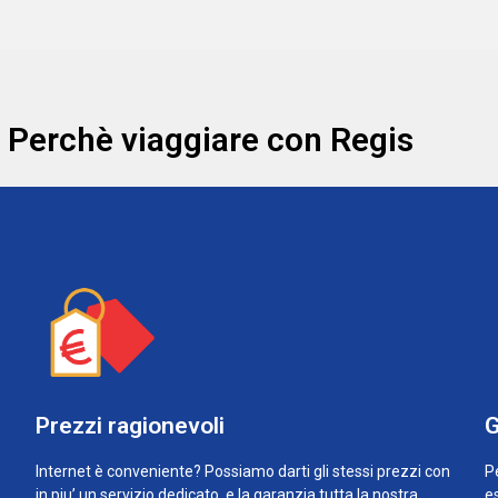
Perchè viaggiare con Regis
Prezzi ragionevoli
G
Internet è conveniente? Possiamo darti gli stessi prezzi con
Pe
a
in piu’ un servizio dedicato, e la garanzia tutta la nostra
es