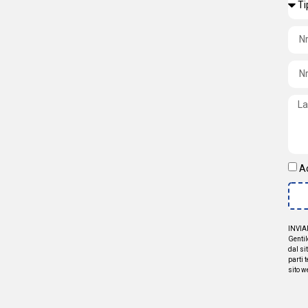
A
INVIA
Gentil
dal si
parti 
sito w