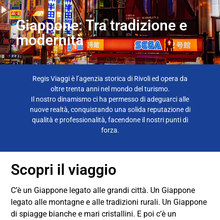
Giappone: Tra tradizione e
modernità
Regis Viaggi è l’agenzia storica di Rivoli ed opera da
oltre trenta anni nel mondo del turismo.
Il nostro dinamismo ci ha permesso di adeguarci alle
nuove realtà, conquistando una solida reputazione di
qualità e professionalità, facendone il nostri punti di
forza.
Scopri il viaggio
C’è un Giappone legato alle grandi città. Un Giappone
legato alle montagne e alle tradizioni rurali. Un Giappone
di spiagge bianche e mari cristallini. E poi c’è un