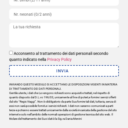
Acconsento al trattamento dei dati personali secondo
quanto indicato nella
Privacy Policy
INVIA
INVIANDO QUESTO MODULO SI ACCETTANO LE DISPOSIZIONI VIGENTI IN MATERIA
DI TRATTAMENTO DEI DATI PERSONALI.
Gentile utente, i dati che Le vengono richiesti sono acquisiti e trattati, nel rispetto di
quanto disposto dal D.L.vo 196/03, unicamente al fine di poterLe fornire i servizi offerti
dal sito “Regis Viaggi”. Non è obbligatorio da parte Sua fornire tali dati, tuttavia, senza di
essi non sarà possibile fornirLe i servizi richiesti. I dati non saranno comunicati a parti
terze e potranno essere trattati unicamente dalla società incaricata della gestione del sito
internet e solo nell’ambito delle normali operazioni di gestione tecnica del sito web. Il
titolare del trattamento dei Suoi dati è la Sig.ra Dania Menini