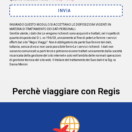
INVIA
INVIANDO QUESTO MODULO SI ACCETTANO LE DISPOSIZIONI VIGENTI IN
MATERIA DI TRATTAMENTO DEI DATI PERSONALI.
Gentile utente, i dati che Le vengono richiesti sono acquisiti e trattati, nel rispetto di
quanto disposto dal D.L.vo 196/03, unicamente al fine di poterLe fornire i servizi
offerti dal sito “Regis Viaggi”. Non è obbligatorio da parte Sua fornire tali dati,
tuttavia, senza di essi non sarà possibile fornirLe i servizi richiesti. I dati non
saranno comunicati a parti terze e potranno essere trattati unicamente dalla società
incaricata della gestione del sito internet e solo nell’ambito delle normali operazioni
di gestione tecnica del sito web. Il titolare del trattamento dei Suoi dati è la Sig.ra
Dania Menini
Perchè viaggiare con Regis